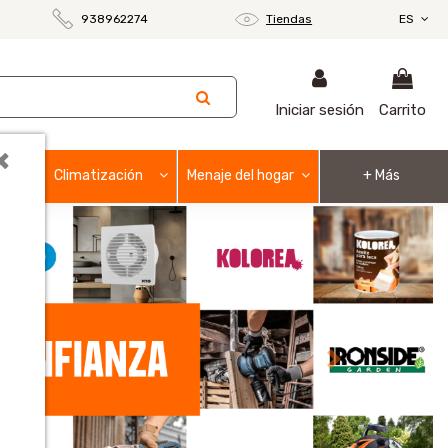
938962274
Tiendas
ES
Iniciar sesión
Carrito
×
Climatización
Menaje del hogar
+ Más
Next
o