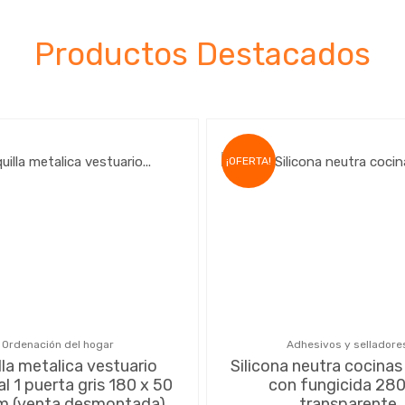
Productos Destacados
¡OFERTA!
Ordenación del hogar
Adhesivos y selladore
lla metalica vestuario
Silicona neutra cocinas
l 1 puerta gris 180 x 50
con fungicida 280
m (venta desmontada)
transparente