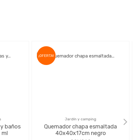
¡OFERTA!
s
Jardín y camping
 y baños
Quemador chapa esmaltada
 ml
40x40x17cm negro